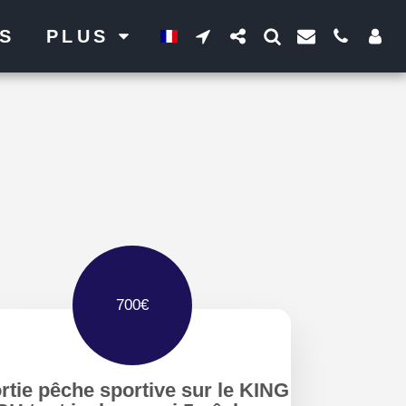
LS
PLUS
700
€
rtie pêche sportive sur le KING