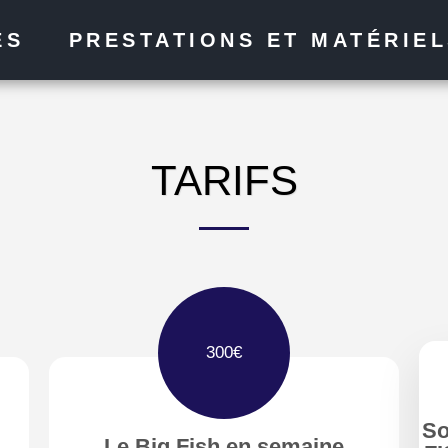
ES
PRESTATIONS ET MATÉRIE
TARIFS
300
€
So
Le Big Fish en semaine