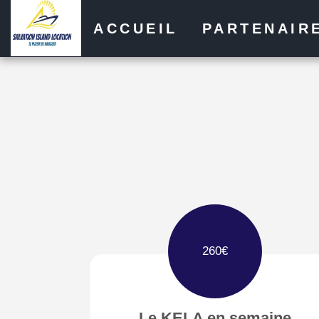
ACCUEIL
PARTENAIR
260
€
Le KELA en semaine